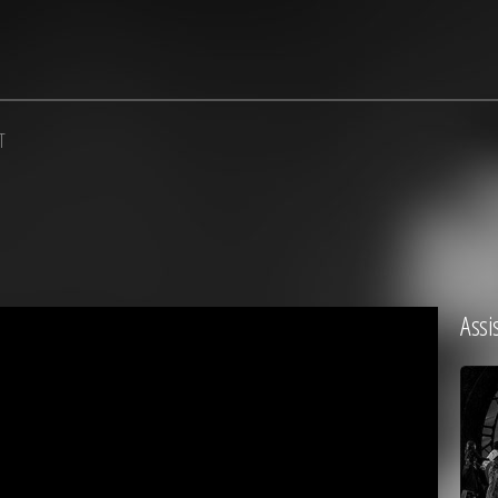
T
Assi